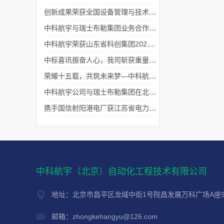
创新成果荣获全国设备管理与技术创新成果一等奖
中科航宇与瑞士布勒集团业务合作取得重要进展
中科航宇荣获山东省科创集团2024年度优秀企业称号
中标喜讯振奋人心，我司斩获重量级项目！
荣耀十五载，共筑未来梦—中科航宇十五周年庆典！
中科航宇公司与瑞士布勒集团在北京签署长期战略合作协议
携手国信射阳港电厂获江苏省电力科学技术进步奖！
中科航宇（北京）自动化工程技术有限公司
地址：北京市昌平区龙域中街1号院昌发展万科广场A座9
邮箱：zhongkehangyu@126.com