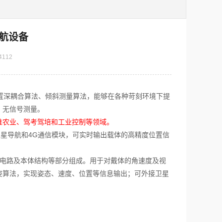
航设备
4112
置深耦合算法、倾斜测量算法，能够在各种苛刻环境下提
、无信号测量。
准农业、驾考驾培和工业控制等领域。
卫星导航和
4G
通信模块，可实时输出载体的高精度位置信
电路及本体结构等部分组成。用于对戴体的角速度及视
姿算法，实现姿态、速度、位置等信息输出；可外接卫星