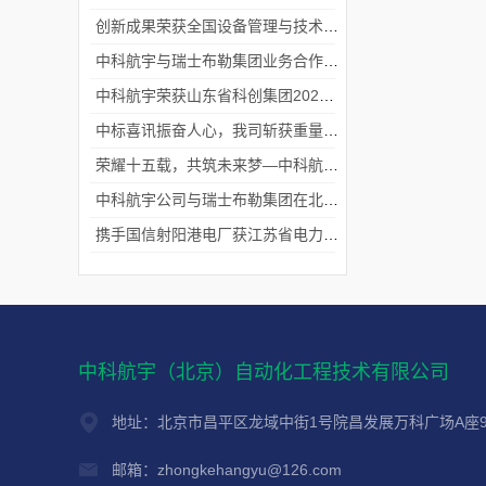
创新成果荣获全国设备管理与技术创新成果一等奖
中科航宇与瑞士布勒集团业务合作取得重要进展
中科航宇荣获山东省科创集团2024年度优秀企业称号
中标喜讯振奋人心，我司斩获重量级项目！
荣耀十五载，共筑未来梦—中科航宇十五周年庆典！
中科航宇公司与瑞士布勒集团在北京签署长期战略合作协议
携手国信射阳港电厂获江苏省电力科学技术进步奖！
中科航宇（北京）自动化工程技术有限公司
地址：北京市昌平区龙域中街1号院昌发展万科广场A座9
邮箱：zhongkehangyu@126.com