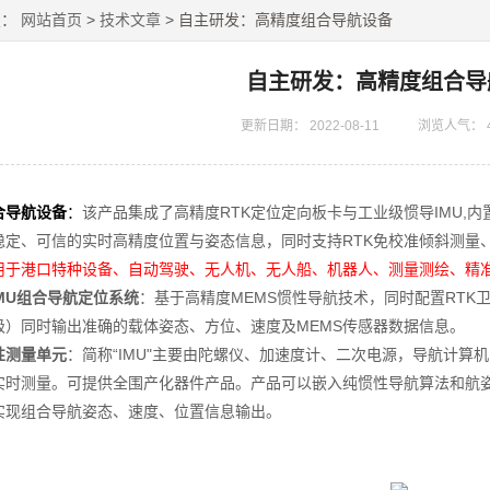
置：
网站首页
>
技术文章
> 自主研发：高精度组合导航设备
自主研发：高精度组合导
更新日期：
2022-08-11
浏览人气：
合导航设备
：
该产品集成了高精度
RTK
定位定向板卡与工业级惯导
IMU,
内
稳定、可信的实时高精度位置与姿态信息，同时支持
RTK
免校准倾斜测量
用于港口特种设备、自动驾驶、无人机、无人船、机器人、测量测绘、精
MU
组合导航定位系统
：基于高精度
MEMS
惯性导航技术，同时配置
RTK
级）同时输出准确的载体姿态、方位、速度及
MEMS
传感器数据信息。
性测量单元
：简称
“IMU"
主要由陀螺仪、加速度计、二次电源，导航计算机
实时测量。可提供全围产化器件产品。产品可以嵌入纯惯性导航算法和航
实现组合导航姿态、速度、位置信息输出。