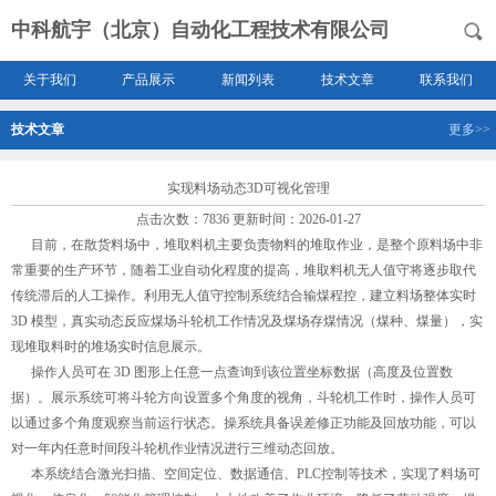
中科航宇（北京）自动化工程技术有限公司
关于我们
产品展示
新闻列表
技术文章
联系我们
技术文章
更多>>
实现料场动态3D可视化管理
点击次数：7836 更新时间：2026-01-27
目前，在散货料场中，堆取料机主要负责物料的堆取作业，是整个原料场中非
常重要的生产环节，随着工业自动化程度的提高，堆取料机无人值守将逐步取代
传统滞后的人工操作。利用无人值守控制系统结合输煤程控，建立料场整体实时
3D 模型，真实动态反应煤场斗轮机工作情况及煤场存煤情况（煤种、煤量），实
现堆取料时的堆场实时信息展示。
操作人员可在 3D 图形上任意一点查询到该位置坐标数据（高度及位置数
据）。展示系统可将斗轮方向设置多个角度的视角，斗轮机工作时，操作人员可
以通过多个角度观察当前运行状态。操系统具备误差修正功能及回放功能，可以
对一年内任意时间段斗轮机作业情况进行三维动态回放。
本系统结合激光扫描、空间定位、数据通信、PLC控制等技术，实现了料场可