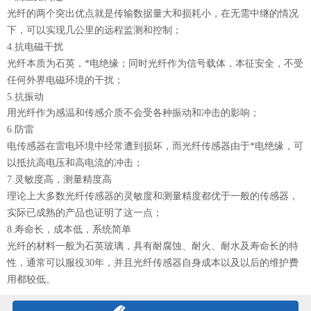
光纤的两个突出优点就是传输数据量大和损耗小，在无需中继的情况
下，可以实现几公里的远程监测和控制；
4.抗电磁干扰
光纤本质为石英，*电绝缘；同时光纤作为信号载体，本征安全，不受
任何外界电磁环境的干扰；
5.抗振动
用光纤作为感温和传感介质不会受各种振动和冲击的影响；
6.防雷
电传感器在雷电环境中经常遭到损坏，而光纤传感器由于*电绝缘，可
以抵抗高电压和高电流的冲击；
7.灵敏度高，测量精度高
理论上大多数光纤传感器的灵敏度和测量精度都优于一般的传感器，
实际已成熟的产品也证明了这一点；
8.寿命长，成本低，系统简单
光纤的材料一般为石英玻璃，具有耐腐蚀、耐火、耐水及寿命长的特
性，通常可以服役30年，并且光纤传感器自身成本以及以后的维护费
用都较低。