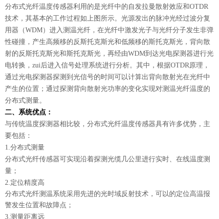
分布式光纤温度传感器利用的是光纤中的自发拉曼散射效应和OTDR
技术，其基本的工作过程如上图所示。光源发出的脉冲光经过波分复
用器（WDM）进入测温光纤，在光纤中激发光子与光纤分子发生非弹
性碰撞，产生高频移的反斯托克斯光和低频移的斯托克斯光，背向散
射的反斯托克斯光和斯托克斯光，再经由WDM到达光电探测器进行光
电转换，zui后进入信号处理系统进行分析。其中，根据OTDR原理，
通过光电探测器探测到光信号的时间可以计算出背向散射光在光纤中
产生的位置；通过探测背向散射光功率的变化实现对测温光纤温度的
分布式测量。
二、系统优点：
与传统温度探测器相比较，分布式光纤温度传感器具有许多优势，主
要包括：
1.分布式测量
分布式光纤传感器可实现沿着探测光缆几公里进行实时、在线温度测
量；
2.定位精度高
分布式光纤测温系统采用先进的光时域反射技术，可以的定位高温报
警发生位置和故障点；
3.测量距离远