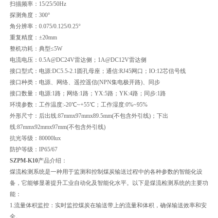
扫描频率：15/25/50Hz
探测角度：300°
角分辨率：0.075/0.125/0.25°
重复精度：±20mm
整机功耗：典型≤5W
电流电压：0.5A@DC24V雷达侧；1A@DC12V雷达侧
接口型式：电源:DC5.5-2.1圆孔母座；通信:RJ45网口；IO:12芯信号线
接口种类：电源、网络、遥控遥信(NPN集电极开路)、同步
接口数量：电源:1路；网络:1路；YX:5路；YK:4路；同步:1路
环境参数：工作温度:-20℃~+55℃；工作湿度:0%~95%
外形尺寸：后出线:87mmx97mmx89.5mm(不包含外引线)；下出
线:87mmx92mmx97mm(不包含外引线)
抗光等级：80000lux
防护等级：IP65/67
SZPM-K10
产品介绍：
煤流检测系统是一种用于监测和控制煤炭输送过程中的各种参数的智能化设
备，它能够显著提升工业自动化及智能化水平。以下是煤流检测系统的主要功
能：
1.流量体积监控：实时监控煤炭在输送带上的流量和体积，确保输送效率和安
全。